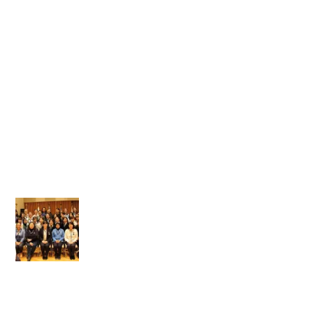
ラ
ン
ド
か
ら
の
姉
妹
＃
1
】
群
馬
の
ユ
ー
ス
年