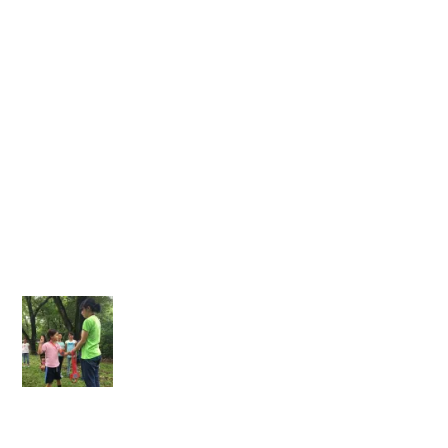
イ
ニ
ン
グ
・
サ
プ
ラ
イ
ズ
】
【
ニ
ュ
ー
ジ
ー