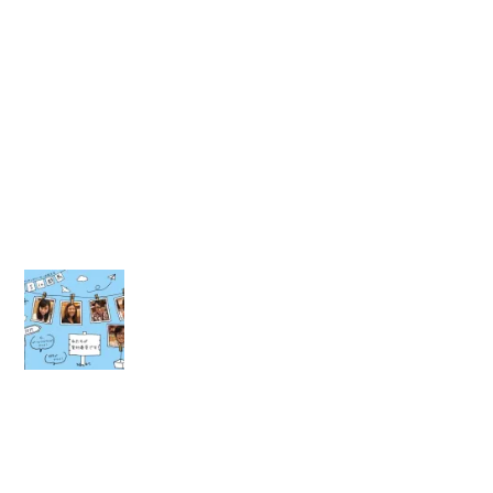
代
も
参
加
し
て
ま
す
。
【
J
Y
S
i
n
群
馬