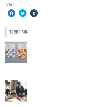
共有:
Facebook
ク
ク
で
リ
リ
共
ッ
ッ
有
ク
ク
す
し
し
る
て
て
に
Twitter
Tumblr
関連記事
は
で
で
ク
共
共
リ
有
有
ッ
(新
(新
ク
し
し
【
し
い
い
て
ウ
ウ
一
く
ィ
ィ
だ
ン
ン
斉
さ
ド
ド
い
ウ
ウ
登
(新
で
で
し
開
開
録
い
き
き
ウ
ま
ま
】
ィ
す)
す)
ン
ド
【
ウ
で
年
開
き
長
ま
す)
ト
レ