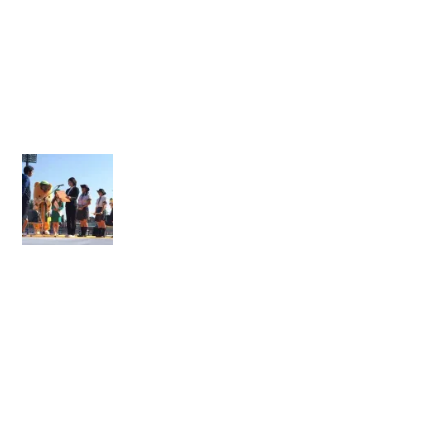
ン
ジ
ャ
ー
会
】
【
第
2
8
回
ぐ
ん
ま
マ
ラ
ソ
ン