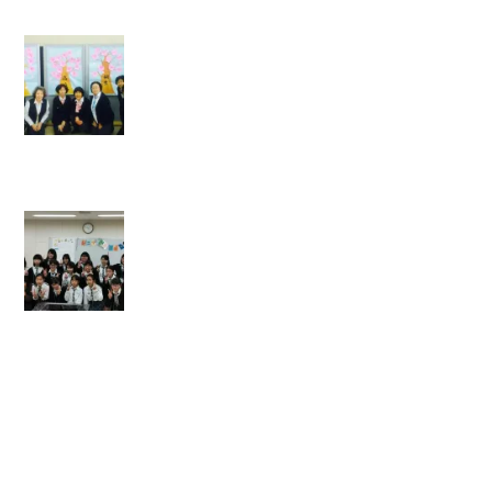
】
【
一
斉
登
録
】
【
前
橋
地
区
シ
ニ
ア
・
レ