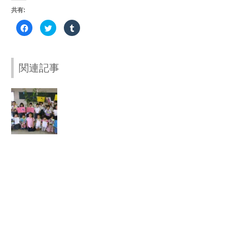
共有:
Facebook
ク
ク
で
リ
リ
共
ッ
ッ
有
ク
ク
す
し
し
る
て
て
に
Twitter
Tumblr
関連記事
は
で
で
ク
共
共
リ
有
有
ッ
(新
(新
ク
し
し
【
し
い
い
て
ウ
ウ
ニ
く
ィ
ィ
だ
ン
ン
ュ
さ
ド
ド
い
ウ
ウ
ー
(新
で
で
し
開
開
ジ
い
き
き
ウ
ま
ま
ー
ィ
す)
す)
ン
ラ
ド
ウ
ン
で
開
ド
き
ま
す)
か
ら