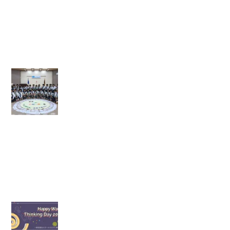
i
n
群
馬
】
【
年
長
ト
レ
イ
ニ
ン
グ
】
【
シ