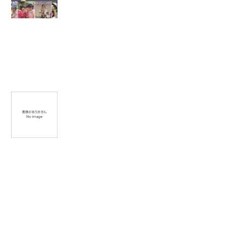
ン
キ
ン
グ
デ
イ
】
群
馬
の
リ
ー
ダ
ー
見
ぃ
つ
け