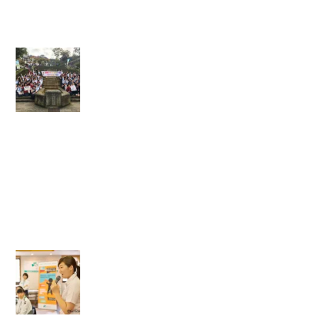
た
！
【
J
Y
S
i
n
群
馬
＃
1
】
【
国
際
女