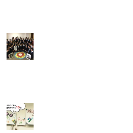
の
姉
妹
】
【
国
際
理
解
研
修
会
】
【
J
Y
S