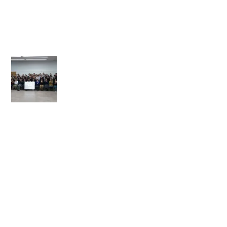
ン
金
ド
ウ
活
で
開
動
き
ま
す)
】
【
内
閣
府
主
催
「
青
年
リ
ー
ダ
ー