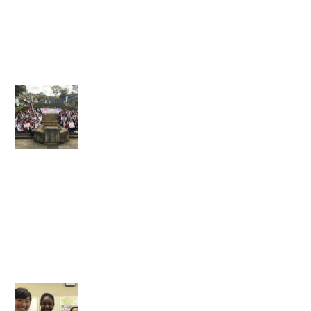
研
修
会
」
】
【
J
Y
S
i
n
群
馬
＃
1
】
【
新