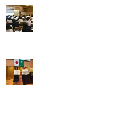
【
成
人
研
修
会
】
【
日
本
善
行
表
彰
】