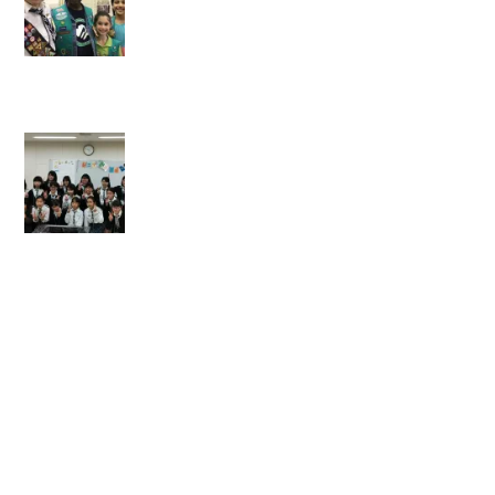
聞
掲
載
】
【
前
橋
地
区
シ
ニ
ア
・
レ
ン
ジ
ャ