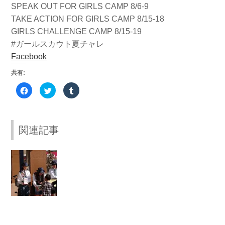
SPEAK OUT FOR GIRLS CAMP 8/6-9
TAKE ACTION FOR GIRLS CAMP 8/15-18
GIRLS CHALLENGE CAMP 8/15-19
#ガールスカウト夏チャレ
Facebook
共有:
Facebook
ク
ク
で
リ
リ
共
ッ
ッ
有
ク
ク
す
し
し
る
て
て
に
Twitter
Tumblr
関連記事
は
で
で
ク
共
共
リ
有
有
ッ
(新
(新
ク
し
し
【
し
い
い
て
ウ
ウ
震
く
ィ
ィ
だ
ン
ン
災
さ
ド
ド
い
ウ
ウ
支
(新
で
で
し
開
開
援
い
き
き
ウ
ま
ま
募
ィ
す)
す)