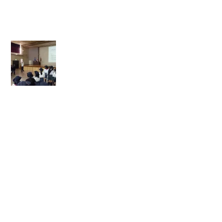
ー
会
】
【
前
橋
地
区
シ
ン
キ
ン
グ
デ
イ
集
会
】