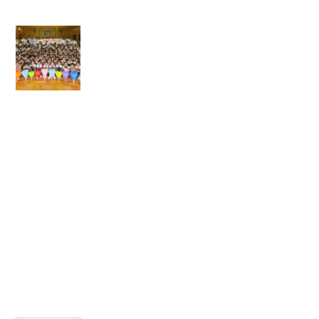
ウ
】
で
開
き
【
ま
す)
キ
ラ
キ
ラ
☆
ブ
ラ
ウ
ニ
ー
2
0
1
7
】