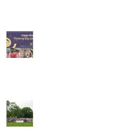
妹
＃
2
】
【
シ
ン
キ
ン
グ
デ
イ
】
【
ジ
ュ
ニ