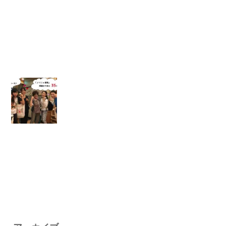
ア
キ
ャ
ン
プ
】
【
J
Y
S
i
n
群
馬
】