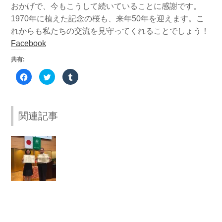
おかげで、今もこうして続いていることに感謝です。
1970年に植えた記念の桜も、来年50年を迎えます。こ
れからも私たちの交流を見守ってくれることでしょう！
Facebook
共有:
Facebook
ク
ク
で
リ
リ
共
ッ
ッ
有
ク
ク
す
し
し
る
て
て
に
Twitter
Tumblr
関連記事
は
で
で
ク
共
共
リ
有
有
ッ
(新
(新
ク
し
し
【
し
い
い
て
ウ
ウ
日
く
ィ
ィ
だ
ン
ン
本
さ
ド
ド
い
ウ
ウ
善
(新
で
で
し
開
開
行
い
き
き
ウ
ま
ま
表
ィ
す)
す)
ン
彰
ド