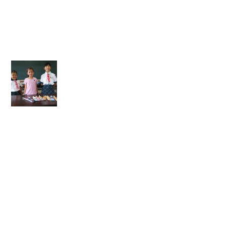
ラ
イ
ズ
】
【
ニ
ュ
ー
ジ
ー
ラ
ン
ド
か
ら
の
姉