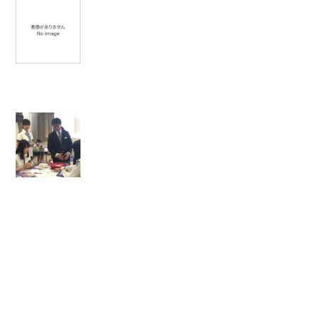
【
新
聞
掲
載
】
【
年
長
ト
レ
イ
ニ
ン
グ
・
サ
プ